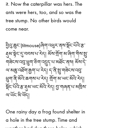
it. Now the caterpillar was hers. The
ants were hers, too, and so was the
tree stump. No other birds would
come near.
བྱིའུ་ཆུང་(titmouse)ཞིག་འཕུར་ནས་སྡོང་པོའི་རྩ་
རྡུམ་སྟེང་དུ་བབས་པ་རེད། མོས་གྲོག་མ་ཞིག་གིས་སྤུ་
གཟེངས་འབུ་ཕྲུག་ཅིག་འདྲུད་པ་མཐོང་ནས། མོས་དེ་
ལ་མཆུ་འཐོག་རྒྱག་པ་རེད། ད་ནི་སྤུ་གཟེངས་འབུ་
ཕྲུག་ནི་མོའི་ཆགས་པ་རེད། གྲོག་མ་ཡང་མོའི་རེད།
སྡོང་པོའི་རྩ་རྡུམ་ཡང་མོའི་རེད། བྱ་གཞན་པ་མཁྲིས་
ལ་ཡོང་མི་ཕོད།
One rainy day a frog found shelter in
a hole in the tree stump. Time and