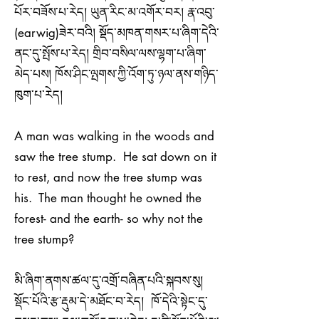
པོར་བཟོས་པ་རེད། ཡུན་རིང་མ་འགོར་བར། རྣ་འབུ་
(earwig)ཟེར་བའི། སྡོད་མཁན་གསར་པ་ཞིག་དེའི་
ནང་དུ་སྤོས་པ་རེད། གྲིབ་བསིལ་ལས་ལྷག་པ་ཞིག་
མེད་པས། ཁོས་ཤིང་ལྤགས་ཀྱི་འོག་ཏུ་ཉལ་ནས་གཉིད་
ཁུག་པ་རེད།
A man was walking in the woods and
saw the tree stump. He sat down on it
to rest, and now the tree stump was
his. The man thought he owned the
forest- and the earth- so why not the
tree stump?
​​མི་ཞིག་ནགས་ཚལ་དུ་འགྲོ་བཞིན་པའི་སྐབས་སུ།
སྡོང་པོའི་རྩ་རྡུམ་དེ་མཐོང་བ་རེད། ཁོ་དེའི་སྟེང་དུ་