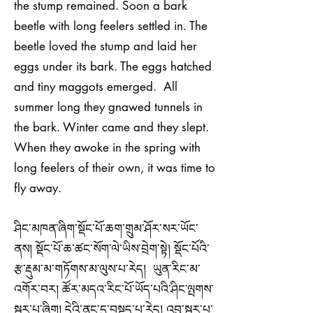
the stump remained. Soon a bark
beetle with long feelers settled in. The
beetle loved the stump and laid her
eggs under its bark. The eggs hatched
and tiny maggots emerged. All
summer long they gnawed tunnels in
the bark. Winter came and they slept.
When they awoke in the spring with
long feelers of their own, it was time to
fly away.
ཤིང་མཁན་ཞིག་སྡོང་པོ་ཆག་གྲུམ་ཤོར་སར་ཡོང་
ནས། སྡོང་པོ་ཆ་ཚང་སོག་ལེ་ཡིས་བྲེག་སྟེ། སྡོང་པོའི་
རྩ་རྡུམ་མ་གཏོགས་མ་ལུས་པ་རེད། ཡུན་རིང་མ་
འགོར་བར། ཚོར་མདའ་རིང་པོ་ཡོད་པའི་ཤིང་ལྤགས་
སྦུར་པ་ཞིག། དེའི་ནང་དུ་བསྡད་པ་རེད། འབུ་སྦུར་པ་