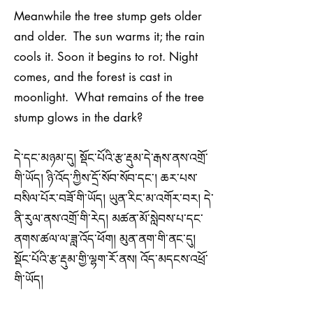
Meanwhile the tree stump gets older
and older. The sun warms it; the rain
cools it. Soon it begins to rot. Night
comes, and the forest is cast in
moonlight. What remains of the tree
stump glows in the dark?
དེ་དང་མཉམ་དུ། སྡོང་པོའི་རྩ་རྡུམ་དེ་རྒས་ནས་འགྲོ་
གི་ཡོད། ཉི་འོད་ཀྱིས་དྲོ་སོབ་སོབ་དང་། ཆར་པས་
བསིལ་པོར་བཟོ་གི་ཡོད། ཡུན་རིང་མ་འགོར་བར། དེ་
ནི་རུལ་ནས་འགྲོ་གི་རེད། མཚན་མོ་སླེབས་པ་དང་
ནགས་ཚལ་ལ་ཟླ་འོད་ཕོག། མུན་ནག་གི་ནང་དུ།
སྡོང་པོའི་རྩ་རྡུམ་གྱི་ལྷག་རོ་ནས། འོད་མདངས་འཕྲོ་
གི་ཡོད།