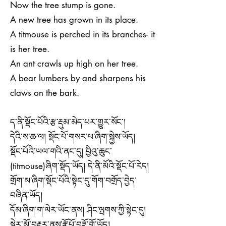
Now the tree stump is gone.
A new tree has grown in its place.
A titmouse is perched in its branches- it
is her tree.
An ant crawls up high on her tree.
A bear lumbers by and sharpens his
claws on the bark.
ད་ནི་སྡོང་པོའི་རྩ་རྡུམ་མེད་པར་གྱུར་སོང་།
དེའི་ས་ཆ་ལ། སྡོང་པོ་གསར་པ་ཞིག་སྐྱེས་ཡོད།
སྡོང་པོའི་ཡལ་གའི་ནང་དུ། བྱིའུ་ཆུང་
(titmouse)ཞིག་སྡོད་ཡོད། དེ་ནི་མོའི་སྡོང་པོ་རེད།
གྲོག་མ་ཞིག་སྡོང་པོའི་སྟེང་དུ་གོག་བགྲོད་བྱེད་
བཞིན་ཡོད།
དོམ་ཞིག་ག་ལེར་ཡོང་ནས། ཤིང་ལྤགས་ཀྱི་སྟེང་དུ།
སྡེར་མོ་བརྡར་ནས་རྣོ་པོ་བཟོ་གོ་ཡོད།