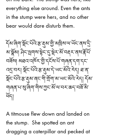
everything else around. Even the ants
in the stump were hers, and no other
bear would dare disturb them.
དོམ་ཞིག་སྡོང་པོའི་རྩ་རྡུམ་གྱི་མཁྲིས་ལ་ཡོང་ནས་དྲི་
མ་སྣོམ། ཤིང་ལྤགས་སྟེང་དུ་སྡེར་མོ་བརྡར་ནས་རྣོ་པོ་
བཟོས། མཐའ་འཁོར་གྱི་དངོས་པོ་གཞན་དག་དང་
འདྲ་བར། སྡོང་པོའི་རྩ་རྡུམ་དེ་ཡང་མོའི་རེད། ཐ་ན་
སྡོང་པོའི་རྩ་རྡུམ་ནང་གི་གྲོག་མ་ཡང་མོའི་རེད། དོམ་
གཞན་པ་སུ་ཞིག་གིས་ཀྱང་མོ་ལ་བར་ཆད་བཟོ་མི་
ཕོད།
A titmouse flew down and landed on
the stump. She spotted an ant
dragging a caterpillar and pecked at