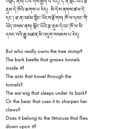
བསྡད་ནས། ངལ་གསོ་རྒྱག་པ་རེད། ད་ནི་སྡོང་པོའི་རྩ་
རྡུམ་དེ་ཁོའི་ཆགས་པ་རེད། མི་དེས་ནགས་ཚལ་དེ་
དང་། ཐ་ན་འཛམ་གླིང་ཡོངས་རྫོགས། ཁོ་ལ་དབང་གི་
ཡོད་བསམ་ནས། སྡོང་པོའི་རྩ་རྡུམ་དེའང་ཁོ་ལ་མི་
དབང་བའི་རྒྱུ་མཚན་མི་འདུག་བསམས་པ་རེད།
But who really owns the tree stump?
The bark beetle that gnaws tunnels
inside it?
The ants that travel through the
tunnels?
The earwig that sleeps under its bark?
Or the bear that uses it to sharpen her
claws?
Does it belong to the titmouse that flies
down upon it?