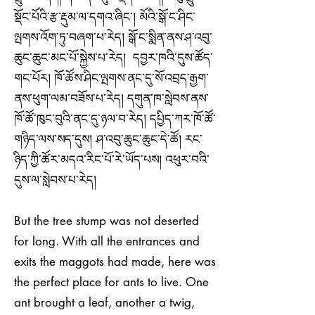
སྡོང་པོའི་རྩ་རྡུམ་ལ་དགའ་ཞིང་། མོའི་སྒོ་ང་ཤིང་
ལྤགས་འོག་ཏུ་བཞག་པ་རེད། སྒོ་ང་སྨིན་ནས་ཤ་འབུ་
ཆུང་ཆུང་མང་པོ་སྐྱེས་པ་རེད། དབྱར་ཁའི་དུས་ཚོད་
གང་པོར། ཁོ་ཚོས་ཤིང་ལྤགས་ནང་དུ་སོ་འབྲད་རྒྱག་
ནས་ཕུག་ལམ་བཟོས་པ་རེད། དགུན་ཁ་སླེབས་ནས་
ཁོ་ཚོ་ཁུང་བུའི་ནང་དུ་ཉལ་བ་རེད། དཔྱིད་ཀར་ཁོ་ཚོ་
གཉིད་ལས་སད་དུས། ཤ་འབུ་ཆུང་ཆུང་དེ་ཚོ། རང་
ཉིད་ཀྱི་ཚོར་མདའ་རིང་པོ་རེ་ཡོད་པས། འཕུར་བའི་
དུས་ལ་སླེབས་པ་རེད།
But the tree stump was not deserted
for long. With all the entrances and
exits the maggots had made, here was
the perfect place for ants to live. One
ant brought a leaf, another a twig,