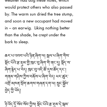
weather had dug these holes, which
would protect others who also passed
by. The warm sun dried the tree stump,
and soon a new occupant had moved
in – an earwig. Liking nothing better
than the shade, he crept under the
bark to sleep.
​​ཆར་པ་འབབ་པའི་ཉིན་ཞིག་ལ། སྦལ་པ་ཞིག་གིས་
སྡོང་པོའི་རྩ་རྡུམ་གྱི་ཁུང་བུ་ཞིག་གི་ནང་དུ། སྡོད་ས་
ཞིག་རྙེད་པ་རེད། ཁུང་བུ་འདི་ཚོ་དུས་ཚོད་དང་།
གནམ་གཤིས་ཀྱིས་བརྐོས་པ་ཞིག་རེད། ཕར་ཚུར་
འགྲོ་མཁན་སྲོག་ཆགས་གཞན་དག་ལ། སྲུང་སྐྱོབ་
བྱེད་ཀྱི་ཡོད།
ཉི་འོད་དྲོ་སོབ་སོབ་ཀྱིས། སྡོང་པོའི་རྩ་རྡུམ་དེ་སྐམ་