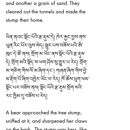
and another a grain of sand. They
cleared out the tunnels and made the
stump their home.
ཡིན་ནའང་སྡོང་པོའི་རྩ་རྡུམ་དེ། ཁེར་རྐྱང་བྱས་ནས་
ཡུན་རིང་པོར་ལུས་མེད། སྦུར་པས་བཟོས་པའི་ཨི་
ཁུང་དེ་ཚོ་ནས། གྲོག་མ་ཡོང་ནས་སྡོང་པོའི་རྩ་རྡུམ་
དེ། གྲོག་མའི་སྡོད་ས་ཡག་ཤོས་སུ་གྱུར་པ་རེད། གྲོག་
མ་གཅིག་གིས་ལོ་མ་ཞིག་དང་། གཞན་ཞིག་གིས་བྱེ་
མ་རྡོག་པོ་ཞིག་འཁྱེར་ཡོང་བ་རེད། ཁོ་ཚོས་ཕུག་ལམ་
སྟོང་པར་བཟོས་ནས། སྡོང་པོའི་རྩ་རྡུམ་གྲོག་མའི་
རང་ཁྱིམ་དུ་བཟོས་པ་རེད།
A bear approached the tree stump,
sniffed at it, and sharpened her claws
on the bark. The stump was hers, like