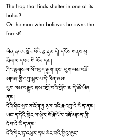
The frog that finds shelter in one of its
holes?
Or the man who believes he owns the
forest?
ཡིན་ནའང་སྡོང་པོའི་རྩ་རྡུམ་དེ། དངོས་གནས་སུ་
ཞིག་ལ་དབང་གི་ཡོད་དམ།
ཤིང་ལྤགས་ལ་སོ་འབྲད་རྒྱག་ནས། ཕུག་ལམ་བཟོ་
མཁན་གྱི་འབུ་སྦུར་པ་དེ་ཡིན་ནམ།
ཕུག་ལམ་བརྒྱུད་ནས་འགྲོ་བའི་གྲོག་མ་དེ་ཚོ་ཡིན་
ནམ།
དེའི་ཤིང་ལྤགས་འོག་ཏུ་ཉལ་བའི་རྣ་འབུ་དེ་ཡིན་ནམ།
ཡང་ན་དེའི་སྟེང་ལ་སྡེར་མོ་རྣོ་པོར་བཟོ་མཁན་གྱི་
དོམ་དེ་ཡིན་ནམ།
དེའི་སྟེང་དུ་འཕུར་ནས་ཡོང་བའི་བྱིའུ་ཆུང་