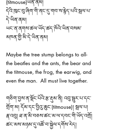
(titmouse)ཡིན་ནམ།
དེའི་ཁུང་བུ་ཞིག་གི་ནང་དུ་གབ་ས་རྙེད་པའི་སྦལ་པ་
དེ་ཡིན་ནམ།
ཡང་ན་ནགས་ཚལ་ཡོད་ཚད་ཁོའི་ཡིན་བསམ་
མཁན་གྱི་མི་དེ་ཡིན་ནམ།
Maybe the tree stump belongs to all-
the beatles and the ants, the bear and
the titmouse, the frog, the earwig, and
even the man. All must live together.
གཅིག་བྱས་ན་སྡོང་པོའི་རྩ་རྡུམ་ནི། འབུ་སྦུར་པ་དང་
གྲོག་མ། དོམ་དང་བྱིའུ་ཆུང་(titmouse)། སྦལ་པ།
རྣ་འབུ། ཐ་ན་མི་བཅས་ཚང་མ་ལ་དབང་གི་ཡོད་འགྲོ།
ཚང་མས་མཉམ་དུ་འཚོ་བ་སྐྱེལ་དགོས་རེད།