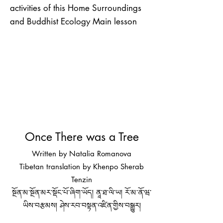
activities of this Home Surroundings
and Buddhist Ecology Main lesson
Once There was a Tree
Written by Natalia Romanova
Tibetan translation by Khenpo Sherab
Tenzin
སྔོན་མ་སྔོན་མར་སྡོང་པོ་ཞིག་ཡོད། ནཱ་ཐ་ལི་ཡ། རོ་མ་ནོ་ཝ་
ཡིས་བརྩམས། ཤེས་རབ་བསྟན་འཛིན་གྱིས་བསྒྱུར།