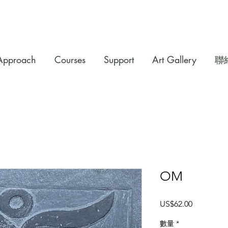
Approach
Courses
Support
Art Gallery
聯
OM
價
US$62.00
格
數量
*